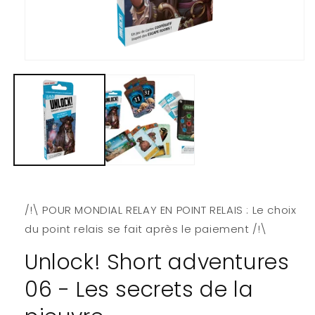
Ouvrir
le
média
1
dans
une
fenêtre
modale
/!\ POUR MONDIAL RELAY EN POINT RELAIS : Le choix
du point relais se fait après le paiement /!\
Unlock! Short adventures
06 - Les secrets de la