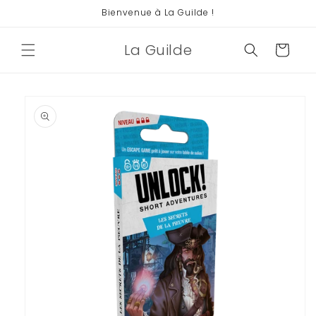
et
Bienvenue à La Guilde !
passer
au
contenu
La Guilde
Panier
Passer aux
informations
produits