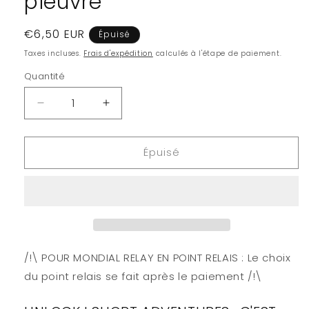
pieuvre
Prix
€6,50 EUR
Épuisé
habituel
Taxes incluses.
Frais d'expédition
calculés à l'étape de paiement.
Quantité
Quantité
Réduire
Augmenter
la
la
quantité
quantité
Épuisé
de
de
Unlock!
Unlock!
Short
Short
adventures
adventures
06
06
-
-
Les
Les
secrets
secrets
/!\ POUR MONDIAL RELAY EN POINT RELAIS : Le choix
de
de
du point relais se fait après le paiement /!\
la
la
pieuvre
pieuvre