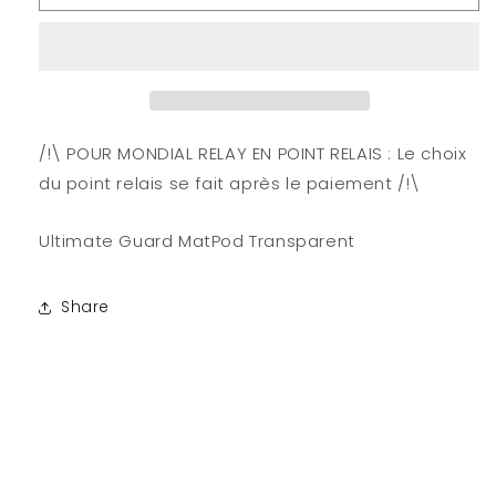
Ultimate
Ultimate
Guard
Guard
MatPod
MatPod
Transparent
Transparent
/!\ POUR MONDIAL RELAY EN POINT RELAIS : Le choix
du point relais se fait après le paiement /!\
Ultimate Guard MatPod Transparent
Share