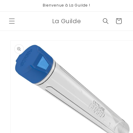
et
Bienvenue à La Guilde !
passer
au
contenu
La Guilde
Panier
Passer aux
informations
produits