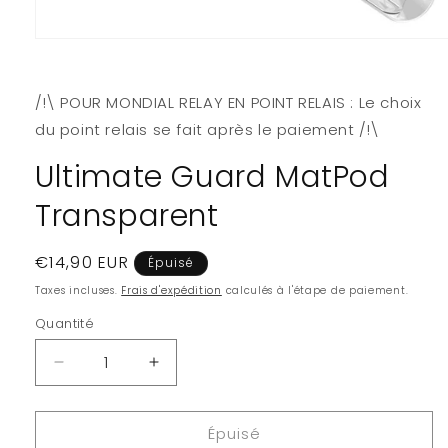
Ouvrir
le
média
1
/!\ POUR MONDIAL RELAY EN POINT RELAIS : Le choix
dans
une
du point relais se fait après le paiement /!\
fenêtre
modale
Ultimate Guard MatPod
Transparent
Prix
€14,90 EUR
Épuisé
habituel
Taxes incluses.
Frais d'expédition
calculés à l'étape de paiement.
Quantité
Quantité
Réduire
Augmenter
la
la
quantité
quantité
Épuisé
de
de