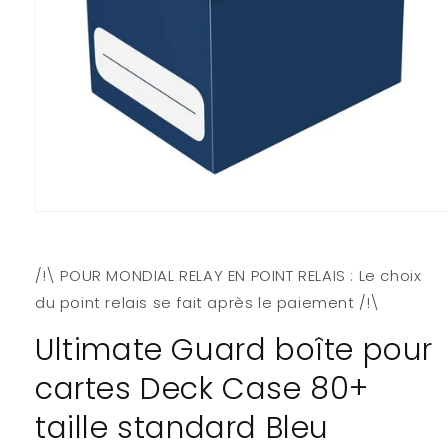
Ouvrir
le
média
1
/!\ POUR MONDIAL RELAY EN POINT RELAIS : Le choix
dans
une
du point relais se fait après le paiement /!\
fenêtre
modale
Ultimate Guard boîte pour
cartes Deck Case 80+
taille standard Bleu