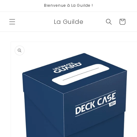
et
Bienvenue à La Guilde !
passer
au
contenu
La Guilde
Panier
Passer aux
informations
produits