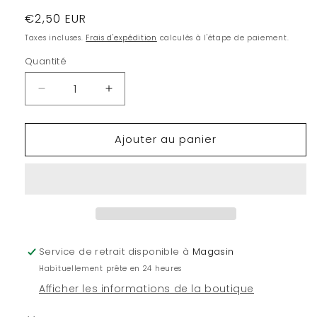
Prix
€2,50 EUR
habituel
Taxes incluses.
Frais d'expédition
calculés à l'étape de paiement.
Quantité
Quantité
Réduire
Augmenter
la
la
quantité
quantité
Ajouter au panier
de
de
Ultimate
Ultimate
Guard
Guard
boîte
boîte
pour
pour
cartes
cartes
Deck
Deck
Case
Case
Service de retrait disponible à
Magasin
80+
80+
Habituellement prête en 24 heures
taille
taille
standard
standard
Afficher les informations de la boutique
Bleu
Bleu