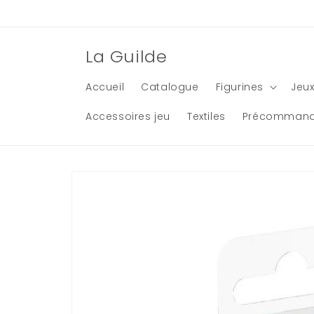
et
passer
au
contenu
La Guilde
Accueil
Catalogue
Figurines
Jeux
Accessoires jeu
Textiles
Précomman
Passer aux
informations
produits