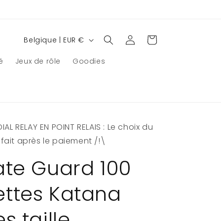
P
Connexion
Panier
Belgique | EUR €
a
é
Jeux de rôle
Goodies
y
s
/
r
AL RELAY EN POINT RELAIS : Le choix du
é
e fait après le paiement /!\
g
i
ate Guard 100
o
ttes Katana
n
s taille