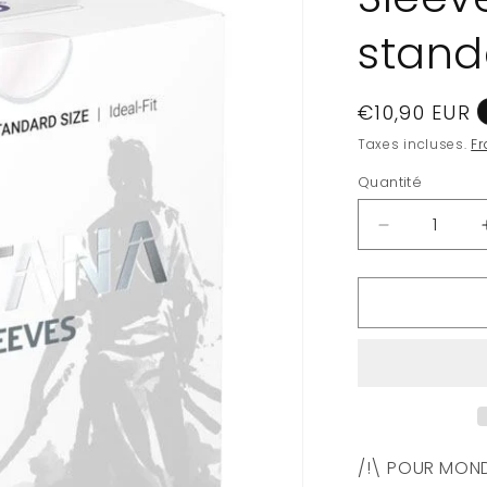
stand
Prix
€10,90 EUR
habituel
Taxes incluses.
Fr
Quantité
Quantité
Réduire
la
quantité
de
Ultimate
Guard
100
pochettes
Katana
Sleeves
taille
/!\ POUR MONDI
standard