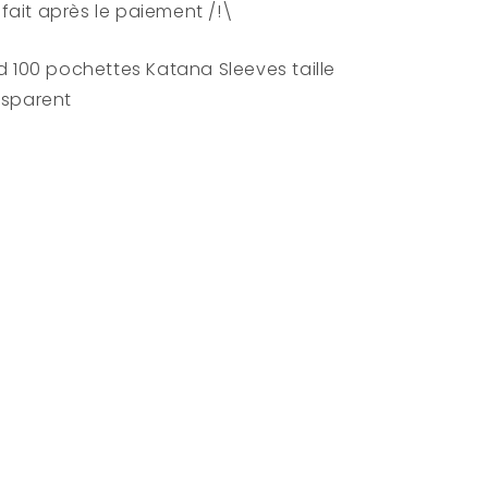
e fait après le paiement /!\
Transparent
d 100 pochettes Katana Sleeves taille
nsparent