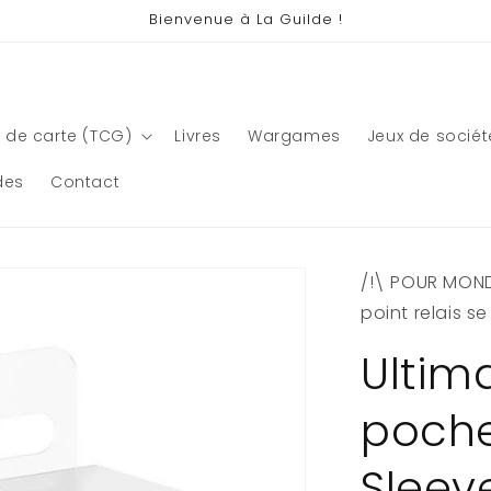
Bienvenue à La Guilde !
 de carte (TCG)
Livres
Wargames
Jeux de sociét
des
Contact
/!\ POUR MONDI
point relais s
Ultim
poche
Sleeve