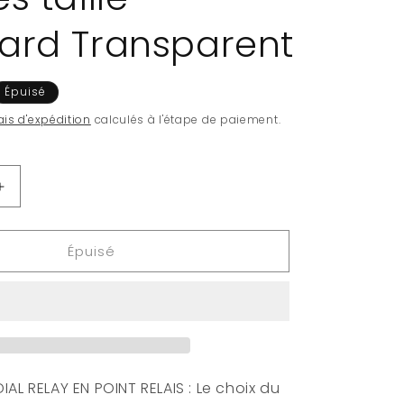
ard Transparent
Épuisé
ais d'expédition
calculés à l'étape de paiement.
Augmenter
la
quantité
Épuisé
de
Ultimate
Guard
100
pochettes
Katana
Sleeves
taille
AL RELAY EN POINT RELAIS : Le choix du
standard