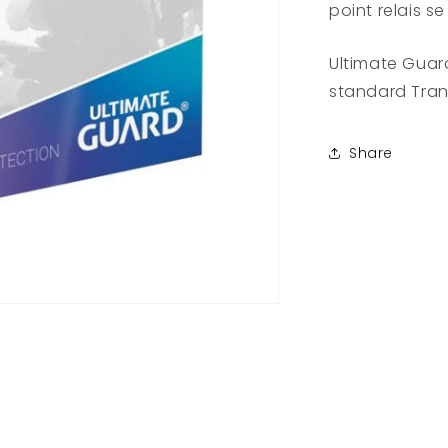
point relais s
Transparent
Ultimate Guar
standard Tra
Share