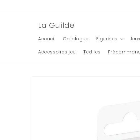
et
passer
au
contenu
La Guilde
Accueil
Catalogue
Figurines
Jeux
Accessoires jeu
Textiles
Précomman
Passer aux
informations
produits