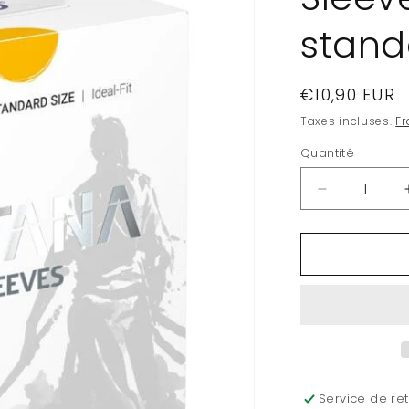
stand
Prix
€10,90 EUR
habituel
Taxes incluses.
Fr
Quantité
Quantité
Réduire
la
quantité
de
Ultimate
Guard
100
pochettes
Katana
Sleeves
taille
Service de ret
standard