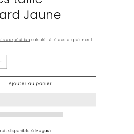
ard Jaune
ais d'expédition
calculés à l'étape de paiement.
Augmenter
la
quantité
Ajouter au panier
de
Ultimate
Guard
100
pochettes
Katana
Sleeves
taille
rait disponible à
Magasin
standard