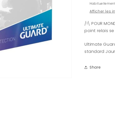
Habituellement
Jaune
Afficher les 
/!\ POUR MONDI
point relais s
Ultimate Guar
standard Jau
Share