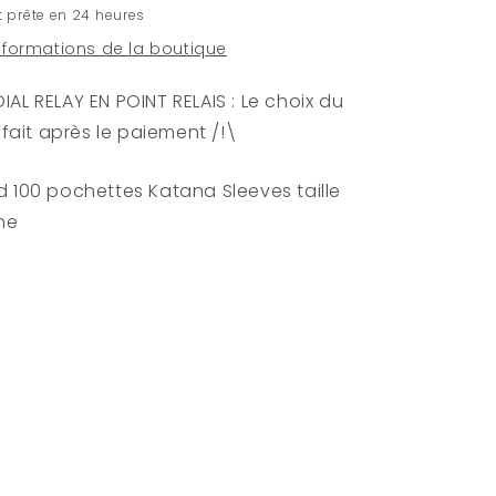
 prête en 24 heures
Jaune
informations de la boutique
AL RELAY EN POINT RELAIS : Le choix du
e fait après le paiement /!\
d 100 pochettes Katana Sleeves taille
ne