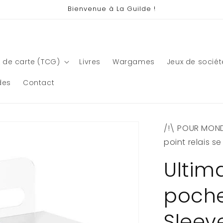
Bienvenue à La Guilde !
 de carte (TCG)
Livres
Wargames
Jeux de sociét
des
Contact
/!\ POUR MONDI
point relais s
Ultim
poche
Sleeve