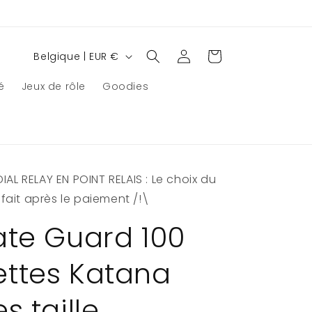
P
Connexion
Panier
Belgique | EUR €
a
é
Jeux de rôle
Goodies
y
s
/
r
AL RELAY EN POINT RELAIS : Le choix du
é
e fait après le paiement /!\
g
i
ate Guard 100
o
ttes Katana
n
s taille