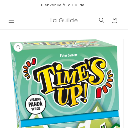
et
Bienvenue à La Guilde !
passer
au
contenu
La Guilde
Panier
Passer aux
informations
produits