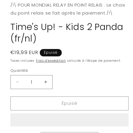
/!\ POUR MONDIAL RELAY EN POINT RELAIS : Le choix
du point relais se fait après le paiement /!\
Time's Up! - Kids 2 Panda
(fr/nl)
Prix
€19,99 EUR
Épuisé
habituel
Taxes incluses.
Frais d'expédition
calculés à l'étape de paiement.
Quantité
Quantité
Réduire
Augmenter
la
la
quantité
quantité
Épuisé
de
de
Time&#39;s
Time&#39;s
Up!
Up!
-
-
Kids
Kids