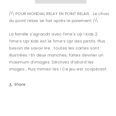
2
2
Panda
Panda
(fr/nl)
(fr/nl)
/!\ POUR MONDIAL RELAY EN POINT RELAIS : Le choix
du point relais se fait après le paiement /!\
La famille s'agrandit avec Time's Up ! Kids 2.
Time’s Up! Kids est le Time’s Up! des petits. Plus
besoin de savoir lire : toutes les cartes sont
illustrées ! En deux manches, faites deviner un
maximum d’images. Décrivez d’abord les
images… Puis mimez-les ! Ce jeu est coopératif.
Share