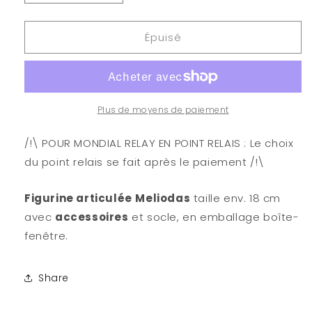
la
la
quantité
quantité
Épuisé
de
de
Seven
Seven
Deadly
Deadly
Sins
Sins
-
-
figurine
figurine
Plus de moyens de paiement
Meliodas
Meliodas
18
18
/!\ POUR MONDIAL RELAY EN POINT RELAIS : Le choix
cm
cm
du point relais se fait après le paiement /!\
Figurine articulée
Meliodas
taille env. 18 cm
avec
accessoires
et socle, en emballage boîte-
fenêtre.
Share