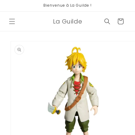
et
Bienvenue à La Guilde !
passer
au
contenu
La Guilde
Panier
Passer aux
informations
produits