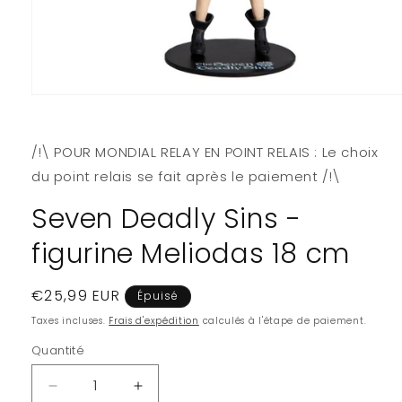
Ouvrir
le
média
1
/!\ POUR MONDIAL RELAY EN POINT RELAIS : Le choix
dans
une
du point relais se fait après le paiement /!\
fenêtre
modale
Seven Deadly Sins -
figurine Meliodas 18 cm
Prix
€25,99 EUR
Épuisé
habituel
Taxes incluses.
Frais d'expédition
calculés à l'étape de paiement.
Quantité
Quantité
Réduire
Augmenter