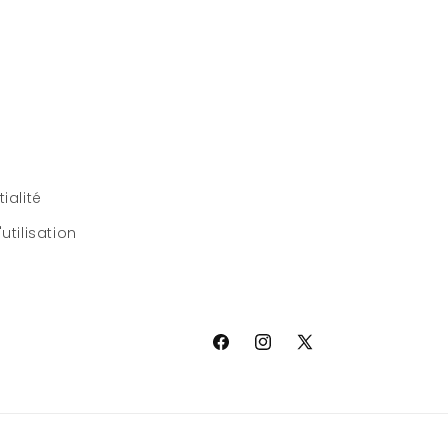
ialité
utilisation
Facebook
Instagram
X
(Twitter)