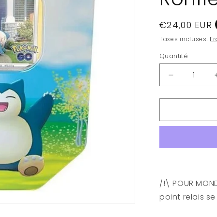
Prix
€24,00 EUR
habituel
Taxes incluses.
Fr
Quantité
Quantité
Réduire
la
quantité
de
Pokémon
-
Pokemon
GO
10.5
-
Gift
/!\ POUR MONDI
Tin
point relais s
Box
-