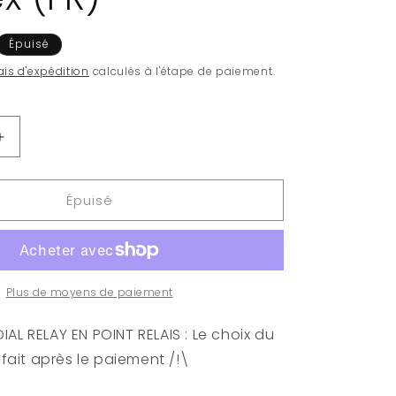
Épuisé
ais d'expédition
calculés à l'étape de paiement.
Augmenter
la
quantité
Épuisé
de
Pokémon
-
Pokemon
GO
10.5
Plus de moyens de paiement
-
Gift
AL RELAY EN POINT RELAIS : Le choix du
Tin
e fait après le paiement /!\
Box
-