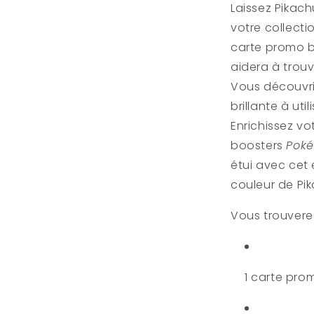
Ronflex
Laissez Pikach
(FR)
votre collect
carte promo b
aidera à trouv
Vous découvr
brillante à ut
Enrichissez vo
boosters
Pok
étui avec cet
couleur de Pik
Vous trouvere
1 carte pro