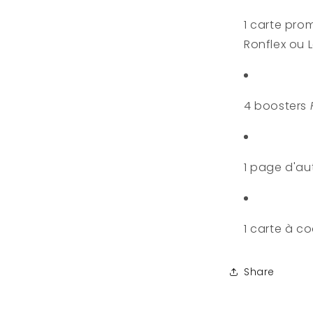
1 carte pro
Ronflex ou 
4 boosters
1 page d'au
1 carte à c
Share