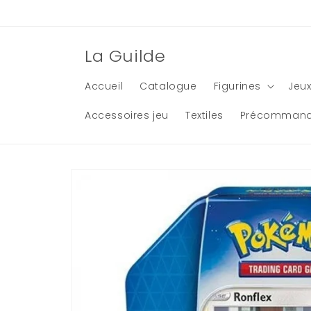
et
passer
au
contenu
La Guilde
Accueil
Catalogue
Figurines
Jeux
Accessoires jeu
Textiles
Précomman
Passer aux
informations
produits