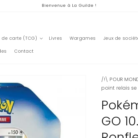
Bienvenue à La Guilde !
 de carte (TCG)
Livres
Wargames
Jeux de sociét
des
Contact
/!\ POUR MONDI
point relais s
Poké
GO 10.
Ronfle