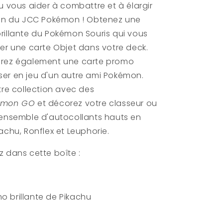
Ronflex
u vous aider à combattre et à élargir
(FR)
ion du JCC Pokémon ! Obtenez une
rillante du Pokémon Souris qui vous
er une carte Objet dans votre deck.
irez également une carte promo
iliser en jeu d'un autre ami Pokémon.
tre collection avec des
émon GO
et décorez votre classeur ou
 ensemble d'autocollants hauts en
achu, Ronflex et Leuphorie.
z dans cette boîte :
mo brillante de Pikachu