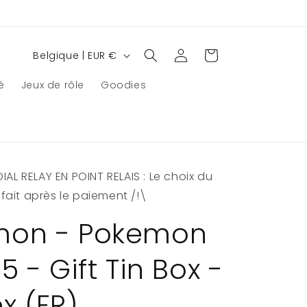
P
Connexion
Panier
Belgique | EUR €
a
é
Jeux de rôle
Goodies
y
s
/
r
AL RELAY EN POINT RELAIS : Le choix du
é
e fait après le paiement /!\
g
i
mon - Pokemon
o
5 - Gift Tin Box -
n
x (FR)