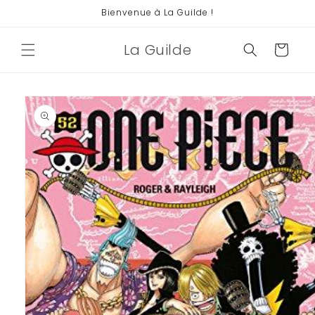
et
Bienvenue à La Guilde !
passer
au
contenu
La Guilde
Panier
Passer aux
informations
produits