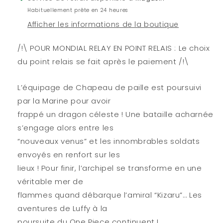
52
52
Habituellement prête en 24 heures
Afficher les informations de la boutique
/!\ POUR MONDIAL RELAY EN POINT RELAIS : Le choix
du point relais se fait après le paiement /!\
L’équipage de Chapeau de paille est poursuivi
par la Marine pour avoir
frappé un dragon céleste ! Une bataille acharnée
s’engage alors entre les
“nouveaux venus” et les innombrables soldats
envoyés en renfort sur les
lieux ! Pour finir, l’archipel se transforme en une
véritable mer de
flammes quand débarque l’amiral “Kizaru”… Les
aventures de Luffy à la
poursuite du One Piece continuent !