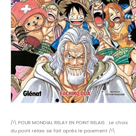
Ouvrir
le
média
1
/!\ POUR MONDIAL RELAY EN POINT RELAIS : Le choix
dans
une
du point relais se fait après le paiement /!\
fenêtre