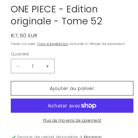
modale
ONE PIECE - Edition
originale - Tome 52
Prix
€7,50 EUR
habituel
Taxes incluses.
Frais d'expédition
calculés à l'étape de paiement.
Quantité
Quantité
Réduire
Augmenter
la
la
quantité
quantité
Ajouter au panier
de
de
ONE
ONE
PIECE
PIECE
-
-
Edition
Edition
originale
originale
Plus de moyens de paiement
-
-
Tome
Tome
Service de retrait disponible à
Magasin