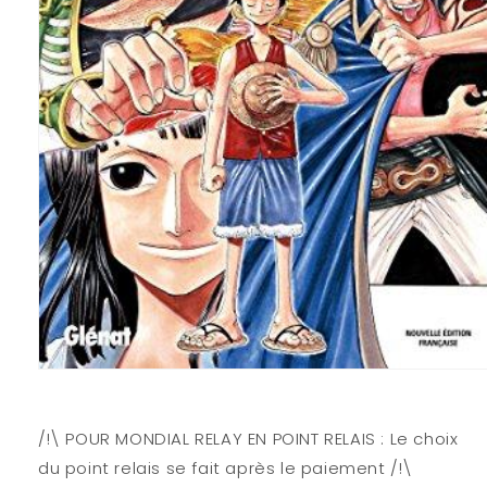
Ouvrir
le
média
1
/!\ POUR MONDIAL RELAY EN POINT RELAIS : Le choix
dans
une
du point relais se fait après le paiement /!\
fenêtre