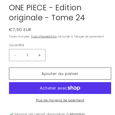
modale
ONE PIECE - Edition
originale - Tome 24
Prix
€7,50 EUR
habituel
Taxes incluses.
Frais d'expédition
calculés à l'étape de paiement.
Quantité
Quantité
Réduire
Augmenter
la
la
quantité
quantité
Ajouter au panier
de
de
ONE
ONE
PIECE
PIECE
-
-
Edition
Edition
originale
originale
Plus de moyens de paiement
-
-
Tome
Tome
Service de retrait disponible à
Magasin