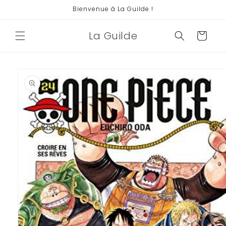
et
Bienvenue à La Guilde !
passer
au
contenu
La Guilde
Panier
Passer aux
informations
produits