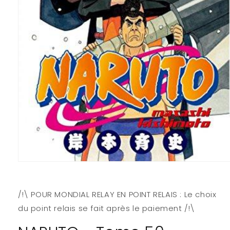
Ouvrir
le
média
1
/!\ POUR MONDIAL RELAY EN POINT RELAIS : Le choix
dans
une
du point relais se fait après le paiement /!\
fenêtre
modale