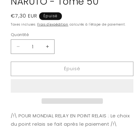
NARUTO - Tome 50
Prix
€7,30 EUR
Épuisé
habituel
Taxes incluses.
Frais d'expédition
calculés à l'étape de paiement.
Quantité
Quantité
Réduire
Augmenter
la
la
quantité
quantité
Épuisé
de
de
NARUTO
NARUTO
-
-
Tome
Tome
50
50
/!\ POUR MONDIAL RELAY EN POINT RELAIS : Le choix
du point relais se fait après le paiement /!\