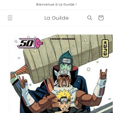
et
Bienvenue à La Guilde !
passer
au
contenu
La Guilde
Panier
Passer aux
informations
produits