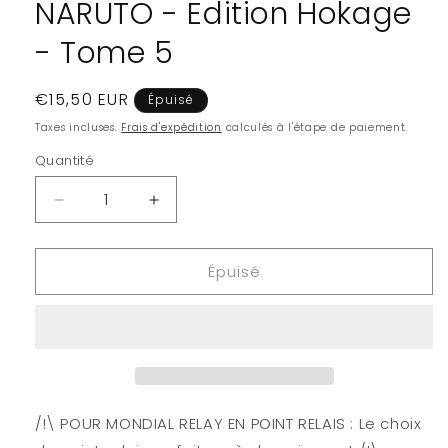
NARUTO - Edition Hokage
- Tome 5
Prix
€15,50 EUR
Épuisé
habituel
Taxes incluses.
Frais d'expédition
calculés à l'étape de paiement.
Quantité
Quantité
Réduire
Augmenter
la
la
quantité
quantité
Épuisé
de
de
NARUTO
NARUTO
-
-
Edition
Edition
Hokage
Hokage
-
-
Tome
Tome
5
5
/!\ POUR MONDIAL RELAY EN POINT RELAIS : Le choix