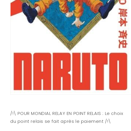
Ouvrir
le
média
1
/!\ POUR MONDIAL RELAY EN POINT RELAIS : Le choix
dans
une
du point relais se fait après le paiement /!\
fenêtre
modale