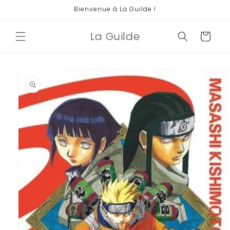
et
Bienvenue à La Guilde !
passer
au
contenu
La Guilde
Panier
Passer aux
informations
produits