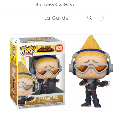
et
Bienvenue à La Guilde !
passer
au
contenu
La Guilde
Panier
Passer aux
informations
produits
Ouvrir