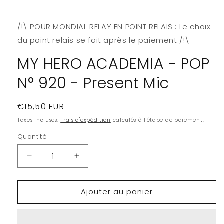
le
média
1
/!\ POUR MONDIAL RELAY EN POINT RELAIS : Le choix
dans
une
du point relais se fait après le paiement /!\
fenêtre
modale
MY HERO ACADEMIA - POP
N° 920 - Present Mic
Prix
€15,50 EUR
habituel
Taxes incluses.
Frais d'expédition
calculés à l'étape de paiement.
Quantité
Quantité
Réduire
Augmenter
la
la
quantité
quantité
Ajouter au panier
de
de
MY
MY
HERO
HERO
ACADEMIA
ACADEMIA