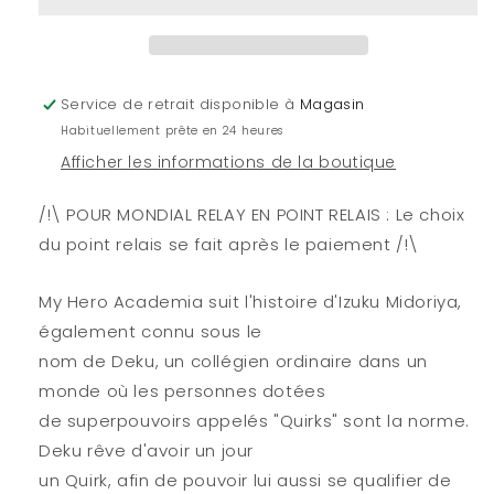
-
-
POP
POP
N°
N°
920
920
Service de retrait disponible à
Magasin
-
-
Habituellement prête en 24 heures
Present
Present
Mic
Mic
Afficher les informations de la boutique
/!\ POUR MONDIAL RELAY EN POINT RELAIS : Le choix
du point relais se fait après le paiement /!\
My Hero Academia suit l'histoire d'Izuku Midoriya,
également connu sous le
nom de Deku, un collégien ordinaire dans un
monde où les personnes dotées
de superpouvoirs appelés "Quirks" sont la norme.
Deku rêve d'avoir un jour
un Quirk, afin de pouvoir lui aussi se qualifier de