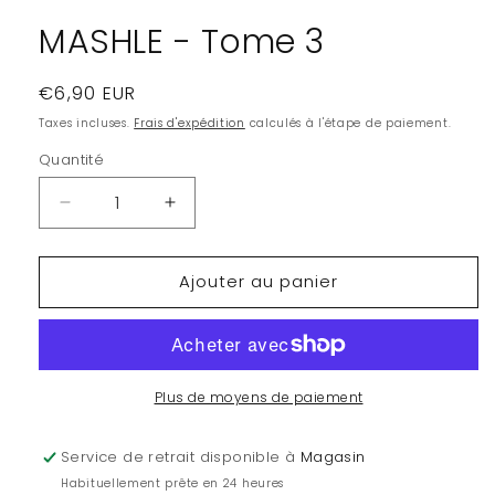
modale
MASHLE - Tome 3
Prix
€6,90 EUR
habituel
Taxes incluses.
Frais d'expédition
calculés à l'étape de paiement.
Quantité
Quantité
Réduire
Augmenter
la
la
quantité
quantité
Ajouter au panier
de
de
MASHLE
MASHLE
-
-
Tome
Tome
3
3
Plus de moyens de paiement
Service de retrait disponible à
Magasin
Habituellement prête en 24 heures