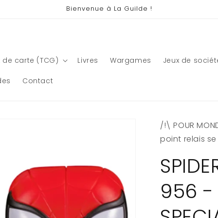
Bienvenue à La Guilde !
 de carte (TCG)
Livres
Wargames
Jeux de sociét
des
Contact
/!\ POUR MONDI
point relais s
SPIDE
956 -
SPECI