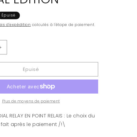
Épuisé
ais d'expédition
calculés à l'étape de paiement.
Augmenter
la
quantité
Épuisé
de
SPIDER-
MAN
-
POP
N°
Plus de moyens de paiement
956
-
AL RELAY EN POINT RELAIS : Le choix du
Spider-
e fait après le paiement /!\
man
SPECIAL