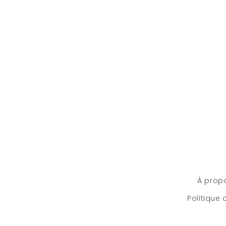
média
1
dans
une
fenêtre
modale
À prop
Politique