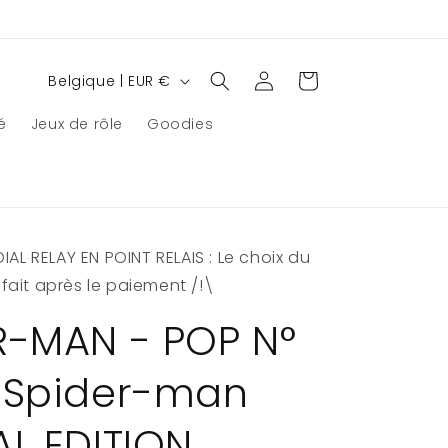
P
Connexion
Panier
Belgique | EUR €
a
é
Jeux de rôle
Goodies
y
s
/
r
AL RELAY EN POINT RELAIS : Le choix du
é
e fait après le paiement /!\
g
i
R-MAN - POP N°
o
 Spider-man
n
AL EDITION