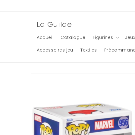
et
passer
au
contenu
La Guilde
Accueil
Catalogue
Figurines
Jeux
Accessoires jeu
Textiles
Précomman
Passer aux
informations
produits