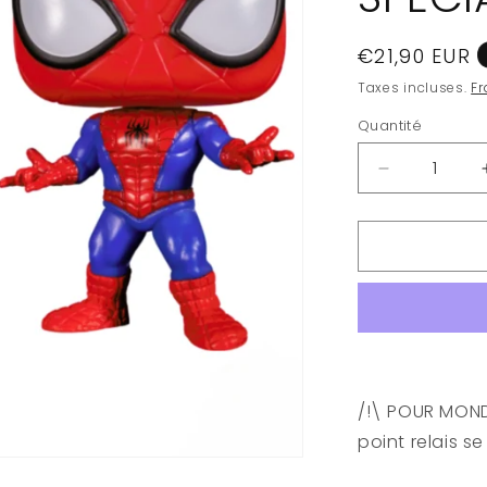
Prix
€21,90 EUR
habituel
Taxes incluses.
Fr
Quantité
Quantité
Réduire
la
quantité
de
SPIDER-
MAN
-
POP
N°
956
-
/!\ POUR MONDI
Spider-
point relais s
man
SPECIAL