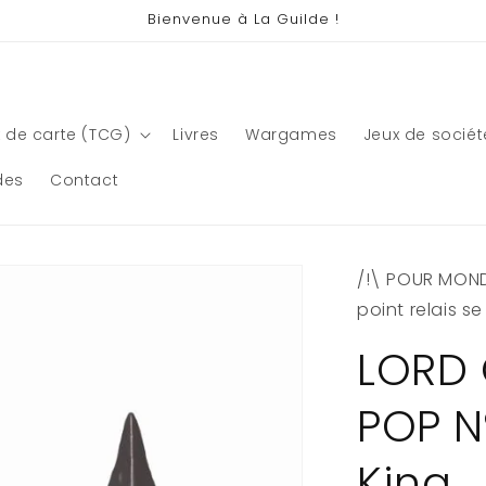
Bienvenue à La Guilde !
 de carte (TCG)
Livres
Wargames
Jeux de sociét
des
Contact
/!\ POUR MONDI
point relais s
LORD 
POP N
King