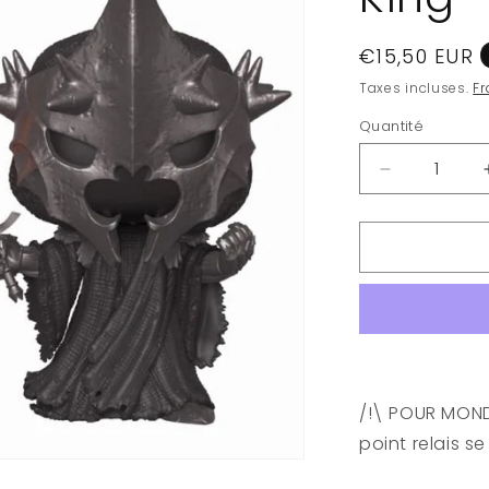
Prix
€15,50 EUR
habituel
Taxes incluses.
Fr
Quantité
Quantité
Réduire
la
quantité
de
LORD
OF
THE
RINGS
-
POP
N°
/!\ POUR MONDI
632
point relais s
-
Witch