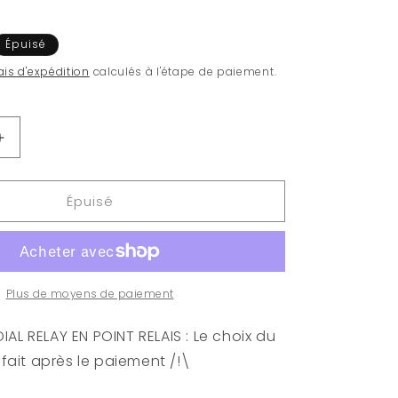
Épuisé
ais d'expédition
calculés à l'étape de paiement.
Augmenter
la
quantité
Épuisé
de
LORD
OF
THE
RINGS
-
Plus de moyens de paiement
POP
N°
AL RELAY EN POINT RELAIS : Le choix du
632
e fait après le paiement /!\
-
Witch