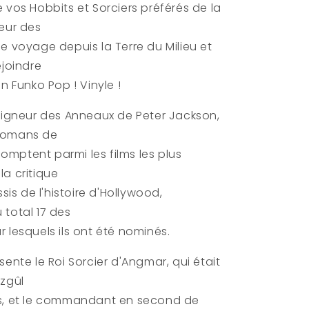
King
 vos Hobbits et Sorciers préférés de la
neur des
e voyage depuis la Terre du Milieu et
ejoindre
on Funko Pop ! Vinyle !
Seigneur des Anneaux de Peter Jackson,
romans de
 comptent parmi les films les plus
a critique
ssis de l'histoire d'Hollywood,
 total 17 des
 lesquels ils ont été nominés.
sente le Roi Sorcier d'Angmar, qui était
azgûl
s, et le commandant en second de