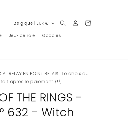
P
Connexion
Panier
Belgique | EUR €
a
é
Jeux de rôle
Goodies
y
s
/
r
AL RELAY EN POINT RELAIS : Le choix du
é
e fait après le paiement /!\
g
i
OF THE RINGS -
o
° 632 - Witch
n