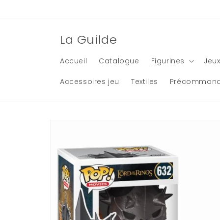
et
passer
au
contenu
La Guilde
Accueil
Catalogue
Figurines
Jeux
Accessoires jeu
Textiles
Précomman
Passer aux
informations
produits