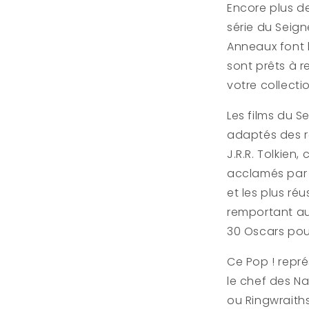
King
Encore plus de
série du Seig
Anneaux font l
sont prêts à r
votre collecti
Les films du 
adaptés des 
J.R.R. Tolkien,
acclamés par l
et les plus réu
remportant au
30 Oscars pour
Ce Pop ! repré
le chef des N
ou Ringwraith