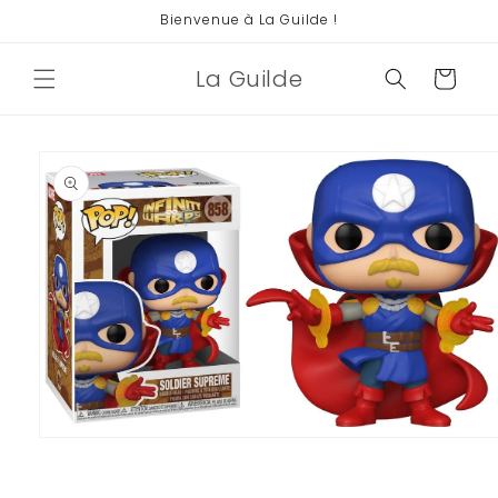
et
Bienvenue à La Guilde !
passer
au
contenu
La Guilde
Panier
Passer aux
informations
produits
Ouvrir
le
média
1