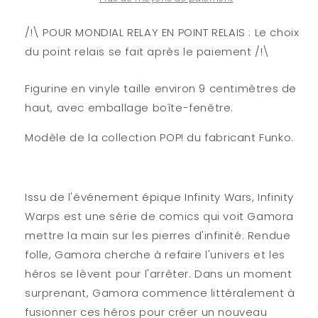
858
858
-
-
/!\ POUR MONDIAL RELAY EN POINT RELAIS : Le choix
Soldier
Soldier
du point relais se fait après le paiement /!\
Supreme
Supreme
Figurine en vinyle taille environ 9 centimètres de
haut, avec emballage boîte-fenêtre.
Modèle de la collection POP! du fabricant Funko.
Issu de l'événement épique Infinity Wars, Infinity
Warps est une série de comics qui voit Gamora
mettre la main sur les pierres d'infinité. Rendue
folle, Gamora cherche à refaire l'univers et les
héros se lèvent pour l'arrêter. Dans un moment
surprenant, Gamora commence littéralement à
fusionner ces héros pour créer un nouveau