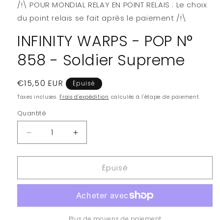
/!\ POUR MONDIAL RELAY EN POINT RELAIS : Le choix
dans
une
du point relais se fait après le paiement /!\
fenêtre
modale
INFINITY WARPS - POP N°
858 - Soldier Supreme
Prix
€15,50 EUR
Épuisé
habituel
Taxes incluses.
Frais d'expédition
calculés à l'étape de paiement.
Quantité
Quantité
Réduire
Augmenter
la
la
quantité
quantité
Épuisé
de
de
INFINITY
INFINITY
WARPS
WARPS
-
-
POP
POP
N°
N°
Plus de moyens de paiement