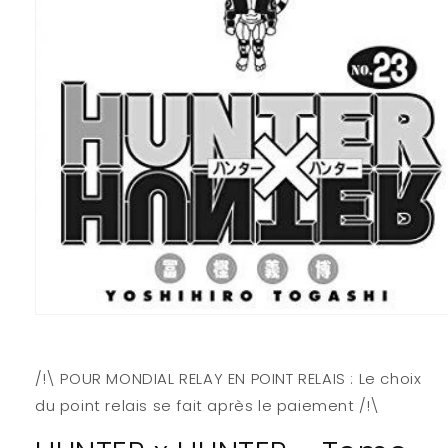
Ouvrir
le
média
1
/!\ POUR MONDIAL RELAY EN POINT RELAIS : Le choix
dans
une
du point relais se fait après le paiement /!\
fenêtre
modale