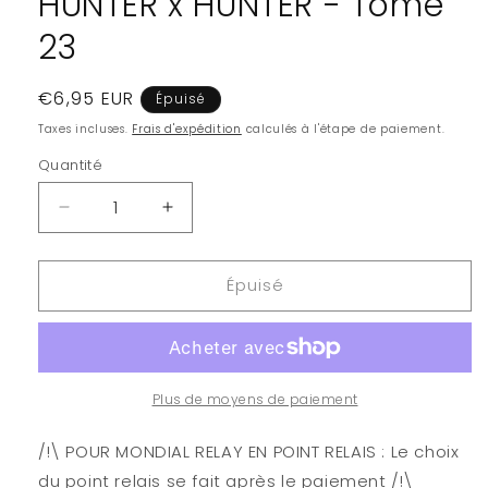
HUNTER x HUNTER - Tome
23
Prix
€6,95 EUR
Épuisé
habituel
Taxes incluses.
Frais d'expédition
calculés à l'étape de paiement.
Quantité
Quantité
Réduire
Augmenter
la
la
quantité
quantité
Épuisé
de
de
HUNTER
HUNTER
x
x
HUNTER
HUNTER
-
-
Tome
Tome
Plus de moyens de paiement
23
23
/!\ POUR MONDIAL RELAY EN POINT RELAIS : Le choix
du point relais se fait après le paiement /!\