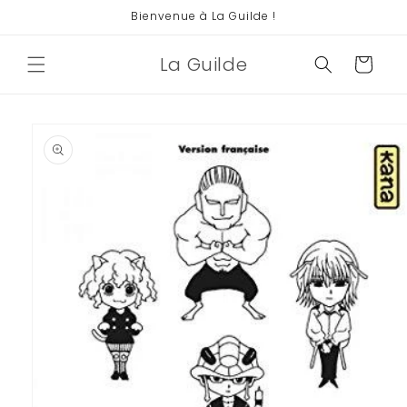
et
Bienvenue à La Guilde !
passer
au
contenu
La Guilde
Panier
Passer aux
informations
produits