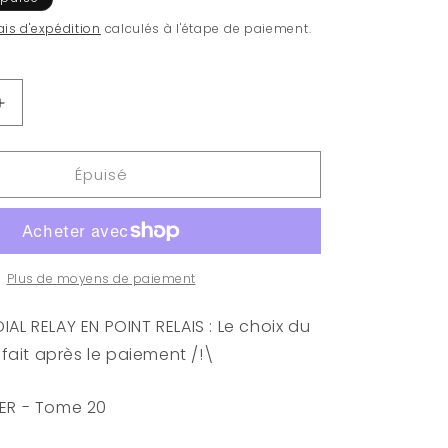
ais d'expédition
calculés à l'étape de paiement.
Augmenter
la
quantité
Épuisé
de
HUNTER
x
HUNTER
-
Tome
Plus de moyens de paiement
20
AL RELAY EN POINT RELAIS : Le choix du
e fait après le paiement /!\
ER - Tome 20