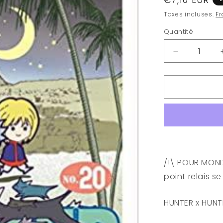
habituel
Taxes incluses.
Fr
Quantité
Quantité
Réduire
la
quantité
de
HUNTER
x
HUNTER
-
Tome
20
/!\ POUR MONDI
point relais s
HUNTER x HUNT