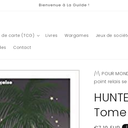
Bienvenue à La Guilde !
 de carte (TCG)
Livres
Wargames
Jeux de sociét
des
Contact
/!\ POUR MONDI
point relais s
HUNTE
Tome
Prix
€7,10 EUR