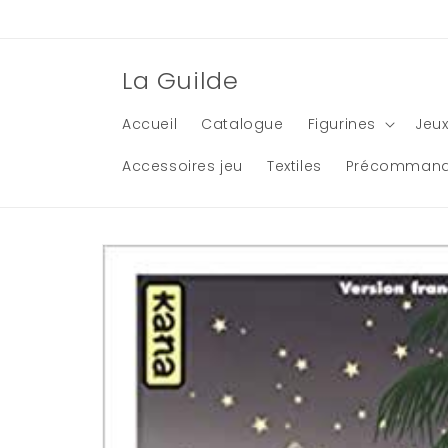
et
passer
au
contenu
La Guilde
Accueil
Catalogue
Figurines
Jeux
Accessoires jeu
Textiles
Précomman
Passer aux
informations
produits