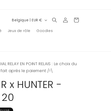
P
Connexion
Panier
Belgique | EUR €
a
é
Jeux de rôle
Goodies
y
s
/
r
AL RELAY EN POINT RELAIS : Le choix du
é
e fait après le paiement /!\
g
i
R x HUNTER -
o
 20
n
Épuisé