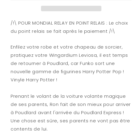
POP
POP
Ride
Ride
SDLX
SDLX
N°
N°
/!\ POUR MONDIAL RELAY EN POINT RELAIS : Le choix
112
112
du point relais se fait après le paiement /!\
-
-
20ème
20ème
Enfilez votre robe et votre chapeau de sorcier,
Anniv.
Anniv.
-
-
pratiquez votre Wingardium Leviosa, il est temps
Ron
Ron
de retourner à Poudlard, car Funko sort une
avec
avec
nouvelle gamme de figurines Harry Potter Pop !
voiture
voiture
Vinyle Harry Potter !
Prenant le volant de la voiture volante magique
de ses parents, Ron fait de son mieux pour arriver
à Poudlard avant l'arrivée du Poudlard Express !
Une chose est sûre, ses parents ne vont pas être
contents de lui.