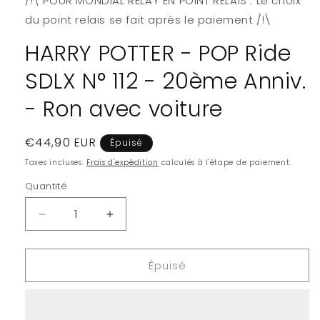
/!\ POUR MONDIAL RELAY EN POINT RELAIS : Le choix
dans
une
du point relais se fait après le paiement /!\
fenêtre
modale
HARRY POTTER - POP Ride
SDLX N° 112 - 20ème Anniv.
- Ron avec voiture
Prix
€44,90 EUR
Épuisé
habituel
Taxes incluses.
Frais d'expédition
calculés à l'étape de paiement.
Quantité
Quantité
Réduire
Augmenter
la
la
quantité
quantité
Épuisé
de
de
HARRY
HARRY
POTTER
POTTER
-
-