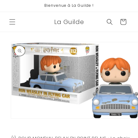
et
Bienvenue à La Guilde !
passer
au
contenu
La Guilde
Panier
Passer aux
informations
produits
Ouvrir
le
média
1