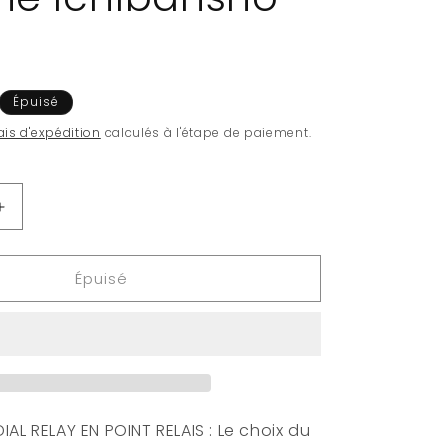
Épuisé
ais d'expédition
calculés à l'étape de paiement.
Augmenter
la
quantité
Épuisé
de
DRAGON
BALL
-
Super
Saiyan
Broly
-
AL RELAY EN POINT RELAIS : Le choix du
Figurine