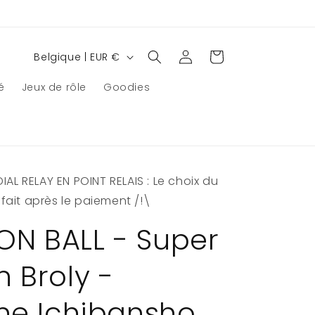
P
Connexion
Panier
Belgique | EUR €
a
é
Jeux de rôle
Goodies
y
s
/
r
AL RELAY EN POINT RELAIS : Le choix du
é
e fait après le paiement /!\
g
i
N BALL - Super
o
n Broly -
n
ine Ichibansho