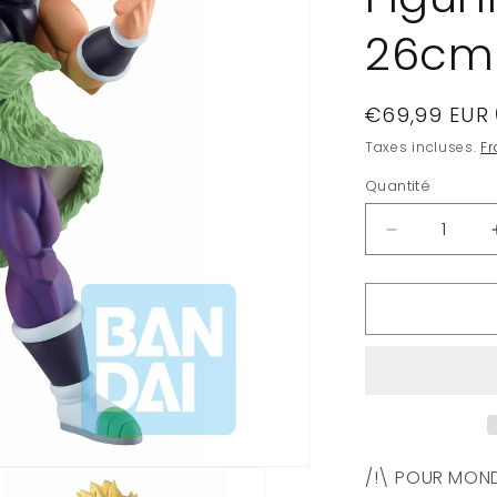
26cm
Prix
€69,99 EUR
habituel
Taxes incluses.
Fr
Quantité
Quantité
Réduire
la
quantité
de
DRAGON
BALL
-
Super
Saiyan
Broly
-
/!\ POUR MONDI
Figurine