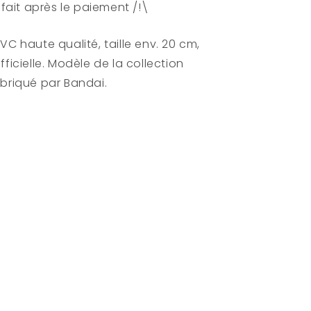
e fait après le paiement /!\
Ichibansho
26cm
VC haute qualité, taille env. 20 cm,
fficielle. Modèle de la collection
abriqué par Bandai.