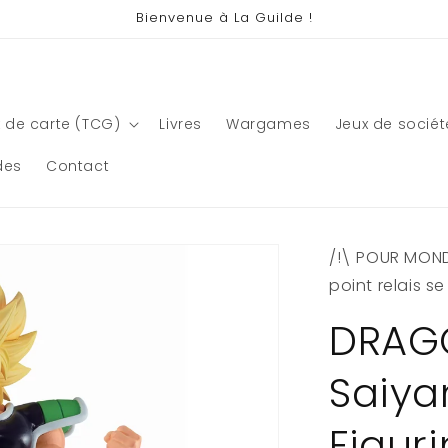
Bienvenue à La Guilde !
 de carte (TCG)
Livres
Wargames
Jeux de sociét
des
Contact
/!\ POUR MONDI
point relais s
DRAGO
Saiya
Figur