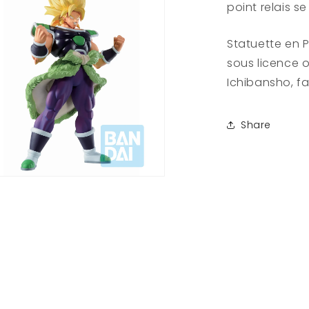
point relais s
Ichibansho
26cm
Statuette en P
sous licence o
Ichibansho, f
Share