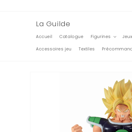
et
passer
au
contenu
La Guilde
Accueil
Catalogue
Figurines
Jeux
Accessoires jeu
Textiles
Précomman
Passer aux
informations
produits