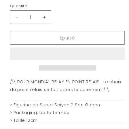
Quantité
Quantité
Réduire
Augmenter
la
la
quantité
quantité
Épuisé
de
de
DRAGON
DRAGON
BALL
BALL
-
-
SS2
SS2
Son
Son
Gohan
Gohan
-
-
/!\ POUR MONDIAL RELAY EN POINT RELAIS : Le choix
Figurine
Figurine
du point relais se fait après le paiement /!\
Chosenshiretsuden
Chosenshiretsuden
12cm
12cm
vol.6
vol.6
> Figurine de Super Saiyan 2 Son Gohan
> Packaging: boite fermée
> Taille 12cm