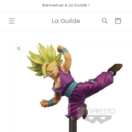
et
Bienvenue à La Guilde !
passer
au
contenu
La Guilde
Panier
Passer aux
informations
produits