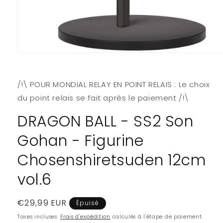
Ouvrir
le
média
1
/!\ POUR MONDIAL RELAY EN POINT RELAIS : Le choix
dans
une
du point relais se fait après le paiement /!\
fenêtre
modale
DRAGON BALL - SS2 Son
Gohan - Figurine
Chosenshiretsuden 12cm
vol.6
Prix
€29,99 EUR
Épuisé
habituel
Taxes incluses.
Frais d'expédition
calculés à l'étape de paiement.