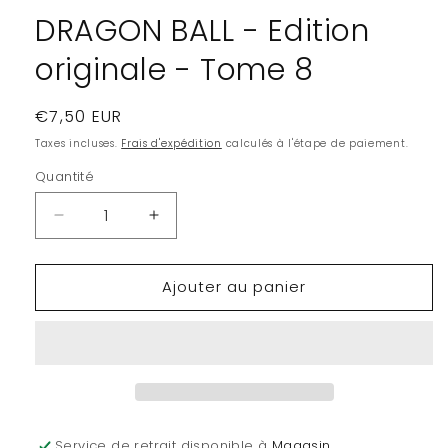
modale
DRAGON BALL - Edition
originale - Tome 8
Prix
€7,50 EUR
habituel
Taxes incluses.
Frais d'expédition
calculés à l'étape de paiement.
Quantité
Quantité
Réduire
Augmenter
la
la
quantité
quantité
Ajouter au panier
de
de
DRAGON
DRAGON
BALL
BALL
-
-
Edition
Edition
originale
originale
-
-
Tome
Tome
Service de retrait disponible à
Magasin