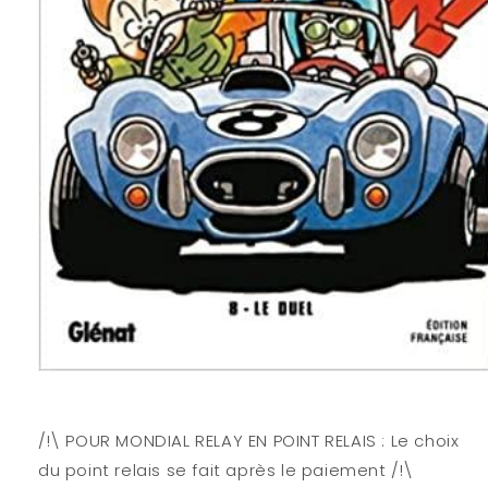
Ouvrir
le
média
1
/!\ POUR MONDIAL RELAY EN POINT RELAIS : Le choix
dans
une
du point relais se fait après le paiement /!\
fenêtre