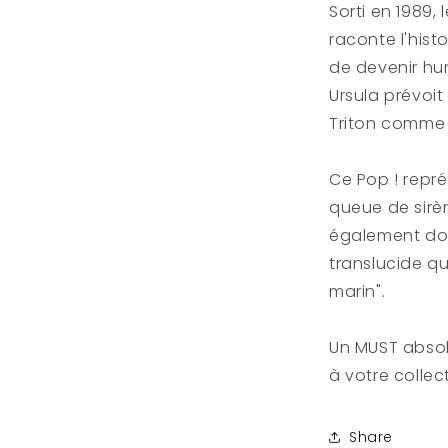
sac
Sorti en 1989, 
&quot;Trans
raconte l'histo
S.E.
de devenir hum
Ursula prévoit
Triton comme 
Ce Pop ! représ
queue de sirèn
également dot
translucide qu
marin".
Un MUST absol
à votre collec
Share