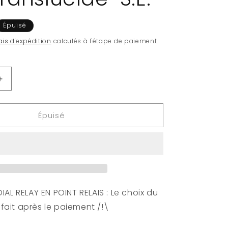
Épuisé
ais d'expédition
calculés à l'étape de paiement.
Augmenter
la
quantité
Épuisé
de
LA
PETITE
SIRENE
-
POP
N°
563
AL RELAY EN POINT RELAIS : Le choix du
-
e fait après le paiement /!\
Ariel
avec