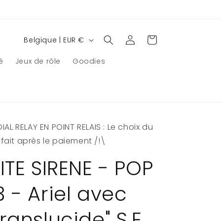
P
Connexion
Panier
Belgique | EUR €
a
é
Jeux de rôle
Goodies
y
s
/
r
AL RELAY EN POINT RELAIS : Le choix du
é
e fait après le paiement /!\
g
i
ITE SIRENE - POP
o
 - Ariel avec
n
ranslucide" S.E.