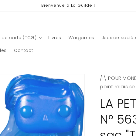
Bienvenue à La Guilde !
 de carte (TCG)
Livres
Wargames
Jeux de sociét
des
Contact
/!\ POUR MONDI
point relais s
LA PET
N° 563
sac "T