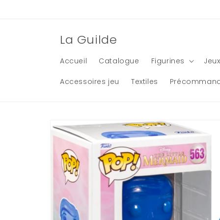
et
passer
au
contenu
La Guilde
Accueil
Catalogue
Figurines
Jeux
Accessoires jeu
Textiles
Précomman
Passer aux
informations
produits