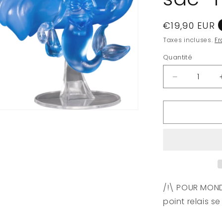
Prix
€19,90 EUR
habituel
Taxes incluses.
Fr
Quantité
Quantité
Réduire
la
quantité
de
LA
PETITE
SIRENE
-
POP
N°
563
/!\ POUR MONDI
-
point relais s
Ariel
avec