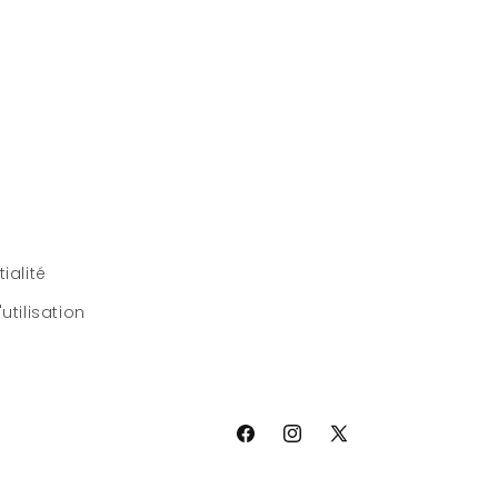
ialité
utilisation
Facebook
Instagram
X
(Twitter)