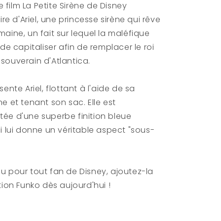
sac
le film La Petite Sirène de Disney
lucide&quot;
&quot;Translucide&quot;
ire d'Ariel, une princesse sirène qui rêve
S.E.
aine, un fait sur lequel la maléfique
 de capitaliser afin de remplacer le roi
souverain d'Atlantica.
ente Ariel, flottant à l'aide de sa
e et tenant son sac. Elle est
ée d'une superbe finition bleue
i lui donne un véritable aspect "sous-
u pour tout fan de Disney, ajoutez-la
tion Funko dès aujourd'hui !