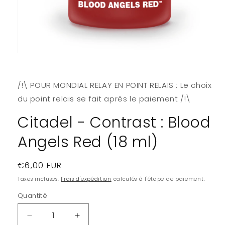
Ouvrir
le
média
1
/!\ POUR MONDIAL RELAY EN POINT RELAIS : Le choix
dans
une
du point relais se fait après le paiement /!\
fenêtre
modale
Citadel - Contrast : Blood
Angels Red (18 ml)
Prix
€6,00 EUR
habituel
Taxes incluses.
Frais d'expédition
calculés à l'étape de paiement.
Quantité
Quantité
Réduire
Augmenter