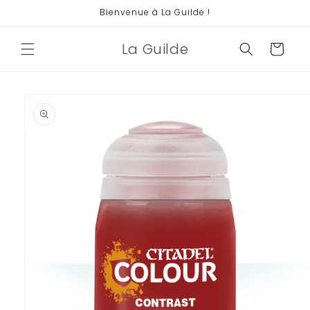
et
Bienvenue à La Guilde !
passer
au
contenu
La Guilde
Panier
Passer aux
informations
produits