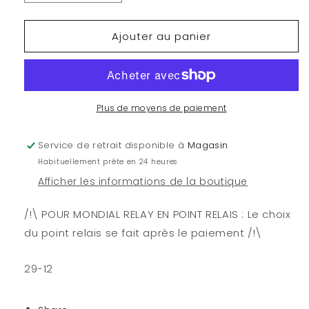
la
la
quantité
quantité
Ajouter au panier
de
de
Citadel
Citadel
-
-
Contrast
Contrast
:
:
Blood
Blood
Plus de moyens de paiement
Angels
Angels
Red
Red
Service de retrait disponible à
Magasin
(18
(18
Habituellement prête en 24 heures
ml)
ml)
Afficher les informations de la boutique
/!\ POUR MONDIAL RELAY EN POINT RELAIS : Le choix
du point relais se fait après le paiement /!\
29-12