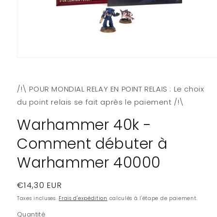
Ouvrir
le
média
1
/!\ POUR MONDIAL RELAY EN POINT RELAIS : Le choix
dans
une
du point relais se fait après le paiement /!\
fenêtre
modale
Warhammer 40k -
Comment débuter à
Warhammer 40000
Prix
€14,30 EUR
habituel
Taxes incluses.
Frais d'expédition
calculés à l'étape de paiement.
Quantité
Quantité