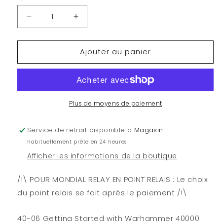
Réduire
Augmenter
la
la
quantité
quantité
Ajouter au panier
de
de
Warhammer
Warhammer
40k
40k
-
-
Comment
Comment
débuter
débuter
Plus de moyens de paiement
à
à
Warhammer
Warhammer
Service de retrait disponible à
Magasin
40000
40000
Habituellement prête en 24 heures
Afficher les informations de la boutique
/!\ POUR MONDIAL RELAY EN POINT RELAIS : Le choix
du point relais se fait après le paiement /!\
40-06 Getting Started with Warhammer 40000