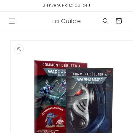
et
Bienvenue à La Guilde !
passer
au
contenu
La Guilde
Panier
Passer aux
informations
produits