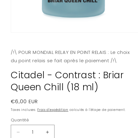
Ouvrir
le
média
1
/!\ POUR MONDIAL RELAY EN POINT RELAIS : Le choix
dans
une
du point relais se fait après le paiement /!\
fenêtre
modale
Citadel - Contrast : Briar
Queen Chill (18 ml)
Prix
€6,00 EUR
habituel
Taxes incluses.
Frais d'expédition
calculés à l'étape de paiement.
Quantité
Quantité
Réduire
Augmenter