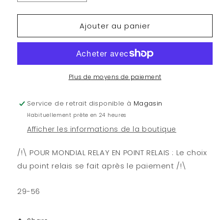
la
la
quantité
quantité
Ajouter au panier
de
de
Citadel
Citadel
-
-
Contrast
Contrast
:
:
Briar
Briar
Plus de moyens de paiement
Queen
Queen
Chill
Chill
Service de retrait disponible à
Magasin
(18
(18
Habituellement prête en 24 heures
ml)
ml)
Afficher les informations de la boutique
/!\ POUR MONDIAL RELAY EN POINT RELAIS : Le choix
du point relais se fait après le paiement /!\
29-56