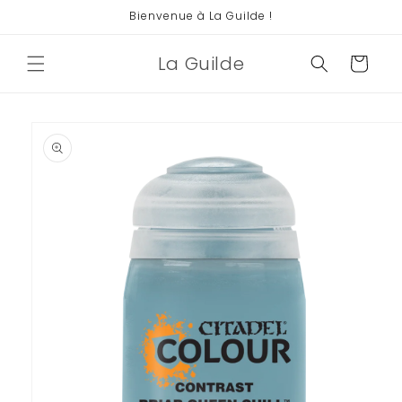
et
Bienvenue à La Guilde !
passer
au
contenu
La Guilde
Panier
Passer aux
informations
produits