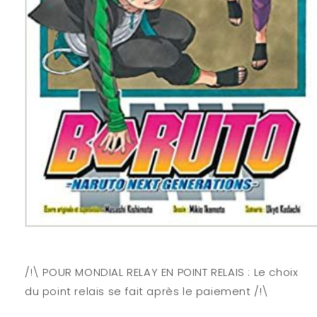
Ouvrir
le
média
1
/!\ POUR MONDIAL RELAY EN POINT RELAIS : Le choix
dans
une
du point relais se fait après le paiement /!\
fenêtre
modale