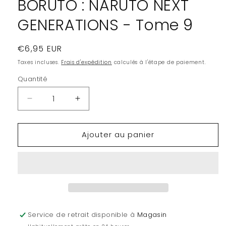
BORUTO : NARUTO NEXT
GENERATIONS - Tome 9
Prix
€6,95 EUR
habituel
Taxes incluses.
Frais d'expédition
calculés à l'étape de paiement.
Quantité
Quantité
Réduire
Augmenter
la
la
quantité
quantité
Ajouter au panier
de
de
BORUTO
BORUTO
:
:
NARUTO
NARUTO
NEXT
NEXT
GENERATIONS
GENERATIONS
-
-
Tome
Tome
Service de retrait disponible à
Magasin
9
9