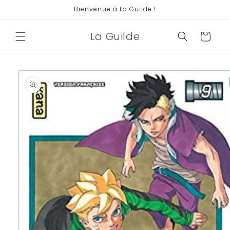
et
Bienvenue à La Guilde !
passer
au
contenu
La Guilde
Panier
Passer aux
informations
produits