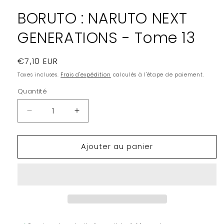
modale
BORUTO : NARUTO NEXT
GENERATIONS - Tome 13
Prix
€7,10 EUR
habituel
Taxes incluses.
Frais d'expédition
calculés à l'étape de paiement.
Quantité
Quantité
Réduire
Augmenter
la
la
quantité
quantité
Ajouter au panier
de
de
BORUTO
BORUTO
:
:
NARUTO
NARUTO
NEXT
NEXT
GENERATIONS
GENERATIONS
-
-
Tome
Tome