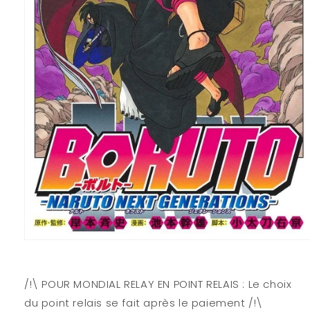
Ouvrir
le
média
1
/!\ POUR MONDIAL RELAY EN POINT RELAIS : Le choix
dans
une
du point relais se fait après le paiement /!\
fenêtre