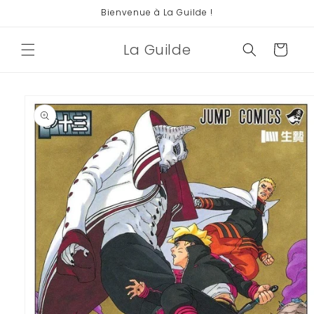
et
Bienvenue à La Guilde !
passer
au
contenu
La Guilde
Panier
Passer aux
informations
produits